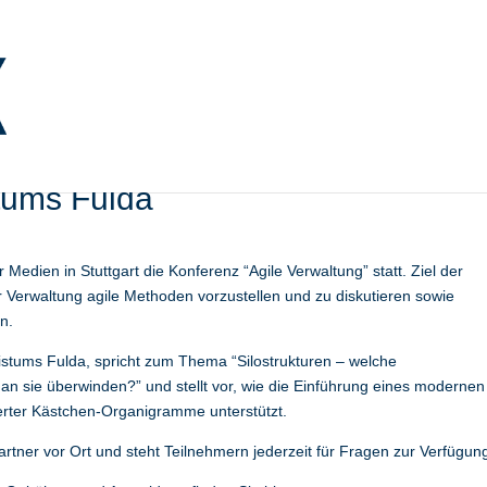
 “Agile Verwaltung” mit
tums Fulda
Medien in Stuttgart die Konferenz “Agile Verwaltung” statt. Ziel der
er Verwaltung agile Methoden vorzustellen und zu diskutieren sowie
n.
stums Fulda, spricht zum Thema “Silostrukturen – welche
n sie überwinden?” und stellt vor, wie die Einführung eines modernen
rter Kästchen-Organigramme unterstützt.
rtner vor Ort und steht Teilnehmern jederzeit für Fragen zur Verfügun