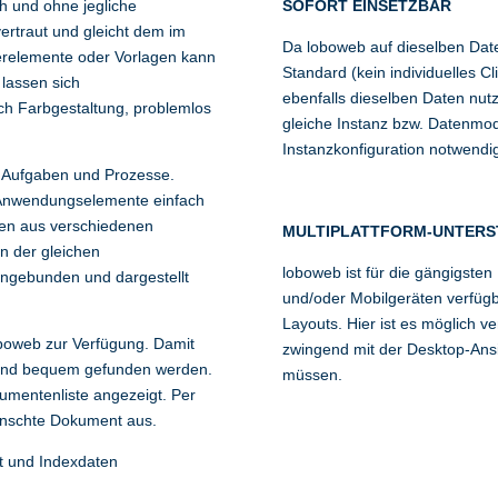
h und ohne jegliche
SOFORT EINSETZBAR
vertraut und gleicht dem im
Da loboweb auf dieselben Dat
uerelemente oder Vorlagen kann
Standard (kein individuelles Cl
lassen sich
ebenfalls dieselben Daten nutz
ch Farbgestaltung, problemlos
gleiche Instanz bzw. Datenmod
Instanzkonfiguration notwendi
e Aufgaben und Prozesse.
Anwendungselemente einfach
ten aus verschiedenen
MULTIPLATTFORM-UNTER
n der gleichen
loboweb ist für die gängigsten
ngebunden und dargestellt
und/oder Mobilgeräten verfügb
Layouts. Hier ist es möglich v
oboweb zur Verfügung. Damit
zwingend mit der Desktop-Ansi
 und bequem gefunden werden.
müssen.
umentenliste angezeigt. Per
ünschte Dokument aus.
t und Indexdaten