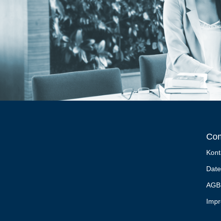
Co
Kont
Date
AGB
Imp