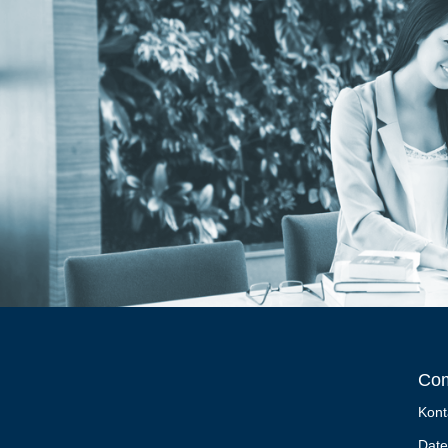
Co
Kont
Date