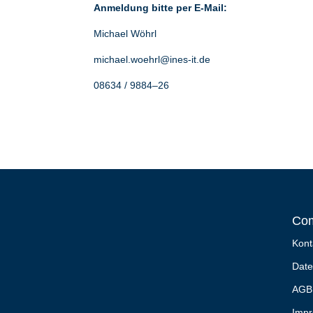
Anmeldung bitte per E-Mail:
Michael Wöhrl
michael.woehrl@ines-it.de
08634 / 9884–26
Co
Kont
Date
AGB
Imp