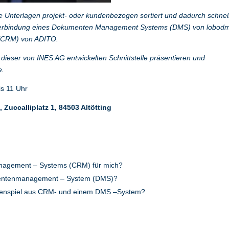
ige Unterlagen projekt- oder kundenbezogen sortiert und dadurch schnel
ie Verbindung eines Dokumenten Management Systems (DMS) von lobod
 (CRM) von ADITO.
e dieser von INES AG entwickelten Schnittstelle präsentieren und
e.
is 11 Uhr
,
Zuccalliplatz 1
,
84503 Altötting
nagement – Systems (CRM) für mich?
umentenmanagement – System (DMS)?
menspiel aus CRM- und einem DMS –System?