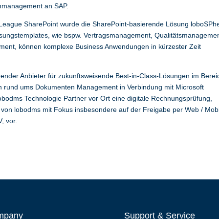
nmanagement an SAP.
orLeague SharePoint wurde die SharePoint-basierende Lösung loboSPh
er Lösungstemplates, wie bspw. Vertragsmanagement, Qualitätsmanagemen
ent, können komplexe Business Anwendungen in kürzester Zeit
nder Anbieter für zukunftsweisende Best-in-Class-Lösungen im Berei
n rund ums Dokumenten Management in Verbindung mit Microsoft
obodms Technologie Partner vor Ort eine digitale Rechnungsprüfung,
ne von lobodms mit Fokus insbesondere auf der Freigabe per Web / Mob
, vor.
mpany
Support & Service