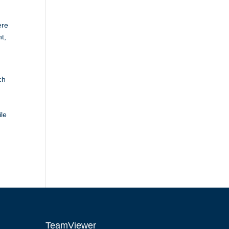
ere
t,
ch
ile
TeamViewer