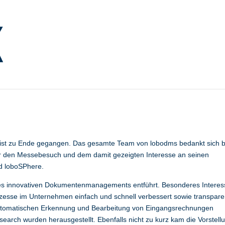
r Erfolg für DM Dokumenten
 ist zu Ende gegangen. Das gesamte Team von lobodms bedankt sich b
für den Messebesuch und dem damit gezeigten Interesse an seinen
 loboSPhere.
es innovativen Dokumentenmanagements entführt. Besonderes Interes
esse im Unternehmen einfach und schnell verbessert sowie transpare
 automatischen Erkennung und Bearbeitung von Eingangsrechnungen
search wurden herausgestellt. Ebenfalls nicht zu kurz kam die Vorstell