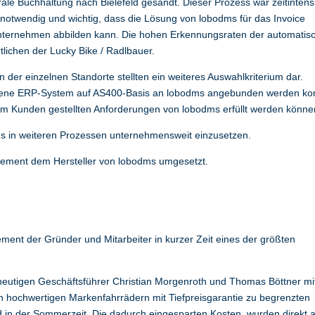
rale Buchhaltung nach Bielefeld gesandt. Dieser Prozess war zeitintens
 notwendig und wichtig, dass die Lösung von lobodms für das Invoice
nternehmen abbilden kann. Die hohen Erkennungsraten der automatis
ichen der Lucky Bike / Radlbauer.
 der einzelnen Standorte stellten ein weiteres Auswahlkriterium dar.
ndene ERP-System auf AS400-Basis an lobodms angebunden werden ko
vom Kunden gestellten Anforderungen von lobodms erfüllt werden könne
dms in weiteren Prozessen unternehmensweit einzusetzen.
ement dem Hersteller von lobodms umgesetzt.
ment der Gründer und Mitarbeiter in kurzer Zeit eines der größten
heutigen Geschäftsführer Christian Morgenroth und Thomas Böttner mi
on hochwertigen Markenfahrrädern mit Tiefpreisgarantie zu begrenzten
 in der Sommerzeit. Die dadurch eingesparten Kosten, wurden direkt 