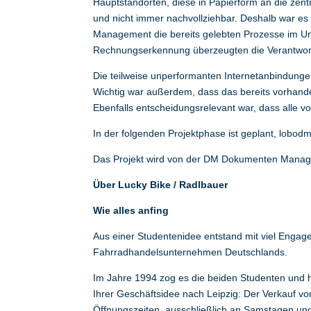
Hauptstandorten, diese in Papierform an die zent
und nicht immer nachvollziehbar. Deshalb war es
Management die bereits gelebten Prozesse im U
Rechnungserkennung überzeugten die Verantwortl
Die teilweise unperformanten Internetanbindungen
Wichtig war außerdem, dass das bereits vorha
Ebenfalls entscheidungsrelevant war, dass alle 
In der folgenden Projektphase ist geplant, lobo
Das Projekt wird von der DM Dokumenten Manag
Über Lucky Bike / Radlbauer
Wie alles anfing
Aus einer Studentenidee entstand mit viel Engage
Fahrradhandelsunternehmen Deutschlands.
Im Jahre 1994 zog es die beiden Studenten und 
Ihrer Geschäftsidee nach Leipzig: Der Verkauf v
Öffnungszeiten, ausschließlich an Samstagen und