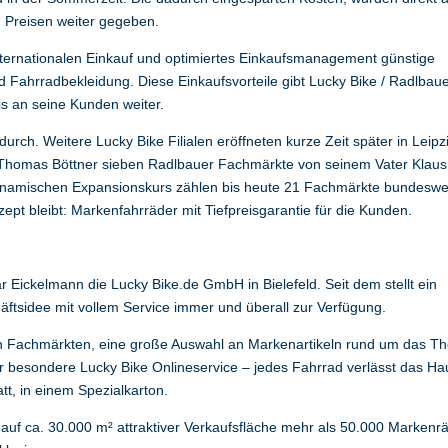
n Preisen weiter gegeben.
internationalen Einkauf und optimiertes Einkaufsmanagement günstige
 Fahrradbekleidung. Diese Einkaufsvorteile gibt Lucky Bike / Radlbau
is an seine Kunden weiter.
urch. Weitere Lucky Bike Filialen eröffneten kurze Zeit später in Leipz
Thomas Böttner sieben Radlbauer Fachmärkte von seinem Vater Klaus
namischen Expansionskurs zählen bis heute 21 Fachmärkte bundeswe
pt bleibt: Markenfahrräder mit Tiefpreisgarantie für die Kunden.
Eickelmann die Lucky Bike.de GmbH in Bielefeld. Seit dem stellt ein
äftsidee mit vollem Service immer und überall zur Verfügung.
en Fachmärkten, eine große Auswahl an Markenartikeln rund um das 
 besondere Lucky Bike Onlineservice – jedes Fahrrad verlässt das Ha
tt, in einem Spezialkarton.
en auf ca. 30.000 m² attraktiver Verkaufsfläche mehr als 50.000 Markenr