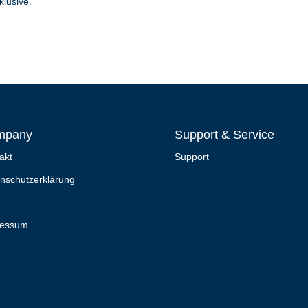
klusive.
mpany
Support & Service
akt
Support
nschutzerklärung
ressum