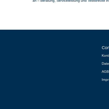
an – Beratung, Serviceleistung und Teststrecke in
Co
Kont
Date
AGB
Imp